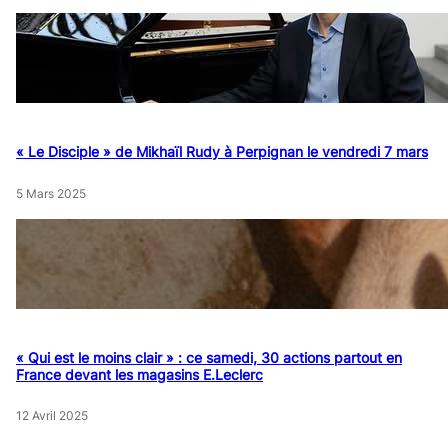
« Le Disciple » de Mikhaïl Rudy à Perpignan le vendredi 7 mars
5 Mars 2025
« Qui est le moins clair » : ce samedi, 30 actions partout en
France devant les magasins E.Leclerc
12 Avril 2025