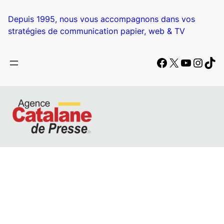
Aller
au
Depuis 1995, nous vous accompagnons dans vos
contenu
stratégies de communication papier, web & TV
Facebook
X
YouTub
Insta
Tik