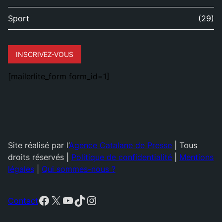
Sport
(29)
INSCRIVEZ-VOUS
[mailerlite_form form_id=1]
Site réalisé par l’
Agence Catalane de Presse
| Tous
droits réservés |
Politique de confidentialité
|
Mentions
légales
|
Qui sommes-nous ?
Facebook
X
YouTube
TikTok
Instagram
Contact