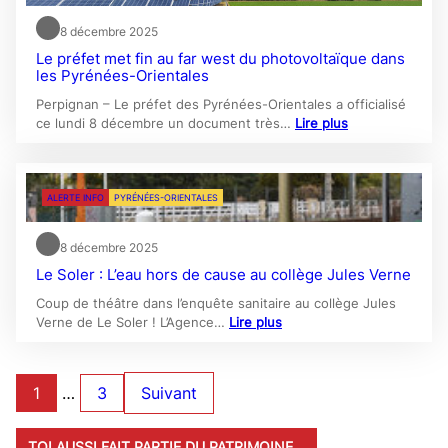
8 décembre 2025
Le préfet met fin au far west du photovoltaïque dans
les Pyrénées-Orientales
Perpignan – Le préfet des Pyrénées-Orientales a officialisé
ce lundi 8 décembre un document très…
Lire plus
ALERTE INFO
PYRÉNÉES-ORIENTALES
8 décembre 2025
Le Soler : L’eau hors de cause au collège Jules Verne
Coup de théâtre dans l’enquête sanitaire au collège Jules
Verne de Le Soler ! L’Agence…
Lire plus
1
…
3
Suivant
TOI AUSSI FAIT PARTIE DU PATRIMOINE…