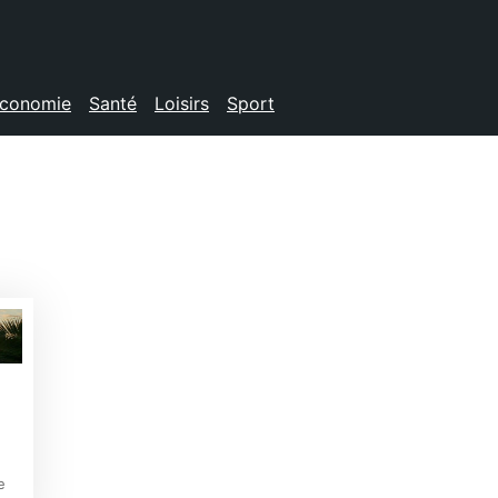
conomie
Santé
Loisirs
Sport
e