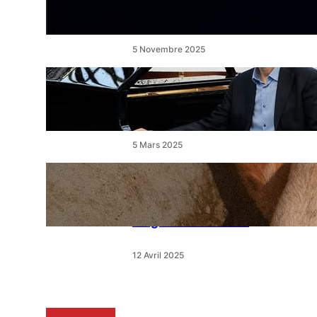
un ballet féerique au Théâtre
de l’Étang
5 Novembre 2025
« Le Disciple » de Mikhaïl
Rudy à Perpignan le
vendredi 7 mars
5 Mars 2025
« Qui est le moins clair » : ce
samedi, 30 actions partout
en France devant les
magasins E.Leclerc
12 Avril 2025