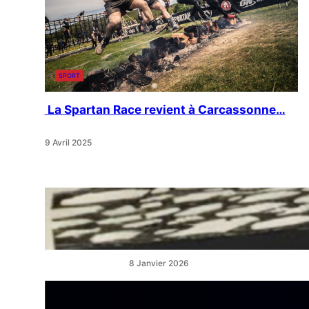
SPORT
La Spartan Race revient à Carcassonne…
9 Avril 2025
« Artistes en Vitrine »:
L’éclat qui réveille les cœurs
de ville
8 Janvier 2026
“La Belle au Bois Dormant” :