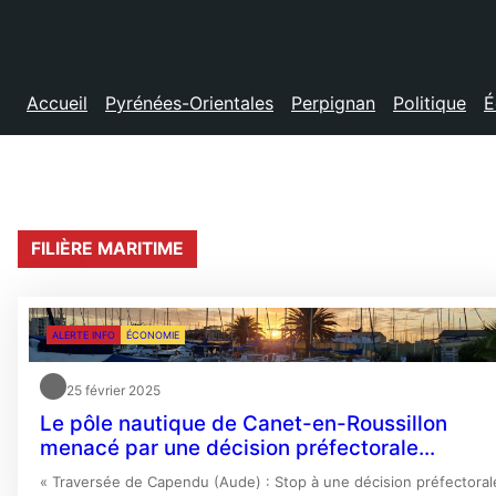
Accueil
Pyrénées-Orientales
Perpignan
Politique
É
FILIÈRE MARITIME
ALERTE INFO
ÉCONOMIE
25 février 2025
Le pôle nautique de Canet-en-Roussillon
menacé par une décision préfectorale…
« Traversée de Capendu (Aude) : Stop à une décision préfectoral