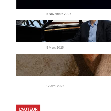
de l’Étang
5 Novembre 2025
« Le Disciple » de Mikhaïl
Rudy à Perpignan le vendredi
7 mars
5 Mars 2025
« Qui est le moins clair » : ce
samedi, 30 actions partout en
France devant les magasins
E.Leclerc
12 Avril 2025
L’AUTEUR