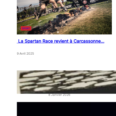
SPORT
La Spartan Race revient à Carcassonne…
9 Avril 2025
« Artistes en Vitrine »: L’éclat
qui réveille les cœurs de ville
8 Janvier 2026
“La Belle au Bois Dormant” :
un ballet féerique au Théâtre