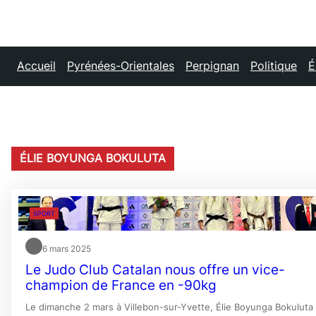
Accueil
Pyrénées-Orientales
Perpignan
Politique
É
ÉLIE BOYUNGA BOKULUTA
SPORT
6 mars 2025
Le Judo Club Catalan nous offre un vice-
champion de France en -90kg
Le dimanche 2 mars à Villebon-sur-Yvette, Élie Boyunga Bokuluta