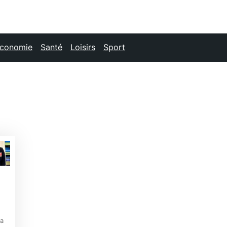
conomie
Santé
Loisirs
Sport
 a