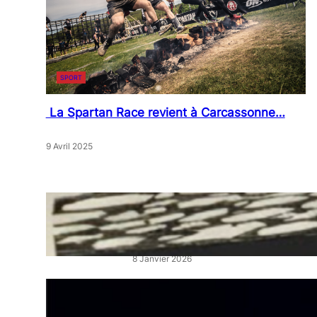
SPORT
La Spartan Race revient à Carcassonne…
9 Avril 2025
« Artistes en Vitrine »: L’éclat
qui réveille les cœurs de ville
8 Janvier 2026
“La Belle au Bois Dormant” :
un ballet féerique au Théâtre