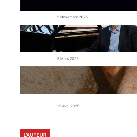
de l’Étang
5 Novembre 2025
« Le Disciple » de Mikhaïl
Rudy à Perpignan le vendredi
7 mars
5 Mars 2025
« Qui est le moins clair » : ce
samedi, 30 actions partout en
France devant les magasins
E.Leclerc
12 Avril 2025
L’AUTEUR