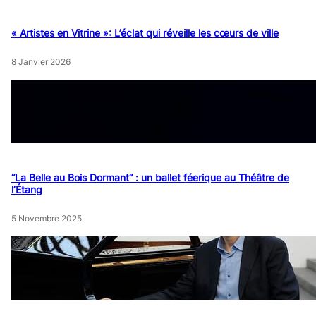
« Artistes en Vitrine »: L’éclat qui réveille les cœurs de ville
8 Janvier 2026
“La Belle au Bois Dormant” : un ballet féerique au Théâtre de
l’Étang
5 Novembre 2025