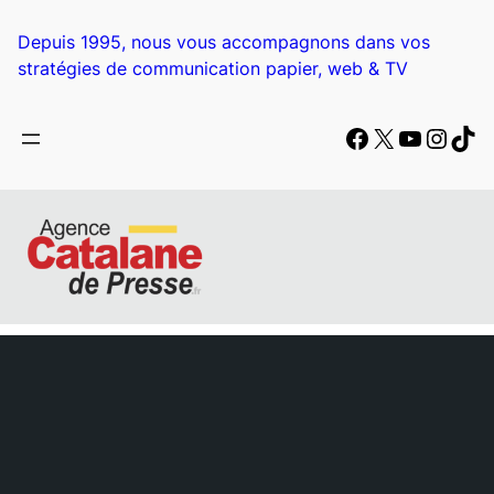
Aller
au
Depuis 1995, nous vous accompagnons dans vos
contenu
stratégies de communication papier, web & TV
Facebook
X
YouTub
Insta
Tik