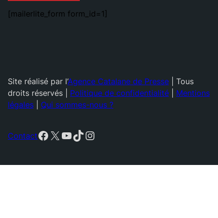
[mailerlite_form form_id=1]
Site réalisé par l’
Agence Catalane de Presse
| Tous
droits réservés |
Politique de confidentialité
|
Mentions
légales
|
Qui sommes-nous ?
Facebook
X
YouTube
TikTok
Instagram
Contact