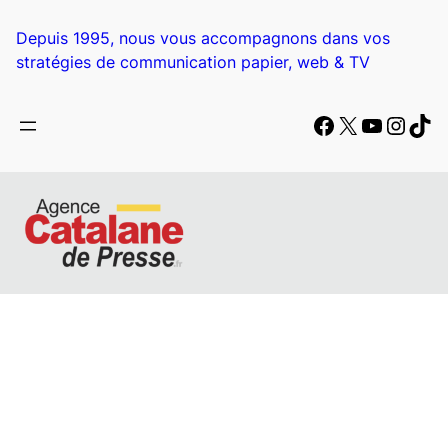
Aller
au
Depuis 1995, nous vous accompagnons dans vos
contenu
stratégies de communication papier, web & TV
Facebook
X
YouTub
Insta
Tik