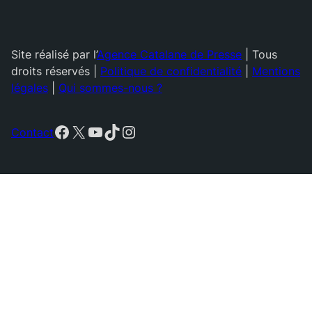
Site réalisé par l’
Agence Catalane de Presse
| Tous
droits réservés |
Politique de confidentialité
|
Mentions
légales
|
Qui sommes-nous ?
Facebook
X
YouTube
TikTok
Instagram
Contact