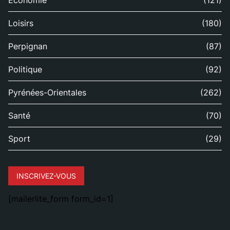
Économie
(121)
Loisirs
(180)
Perpignan
(87)
Politique
(92)
Pyrénées-Orientales
(262)
Santé
(70)
Sport
(29)
INSCRIVEZ-VOUS
[mailerlite_form form_id=1]