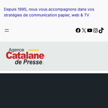
Aller
au
Depuis 1995, nous vous accompagnons dans vos
contenu
stratégies de communication papier, web & TV
Facebook
X
YouTub
Insta
Tik