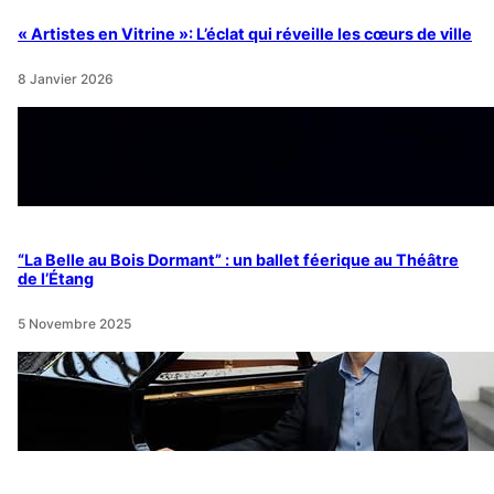
« Artistes en Vitrine »: L’éclat qui réveille les cœurs de ville
8 Janvier 2026
“La Belle au Bois Dormant” : un ballet féerique au Théâtre
de l’Étang
5 Novembre 2025