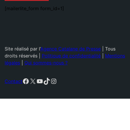
[mailerlite_form form_id=1]
Site réalisé par l’
Agence Catalane de Presse
| Tous
droits réservés |
Politique de confidentialité
|
Mentions
légales
|
Qui sommes-nous ?
Facebook
X
YouTube
TikTok
Instagram
Contact