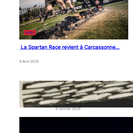
SPORT
La Spartan Race revient à Carcassonne…
9 Avril 2025
« Artistes en Vitrine »: L’éclat
qui réveille les cœurs de ville
8 Janvier 2026
“La Belle au Bois Dormant” :
un ballet féerique au Théâtre