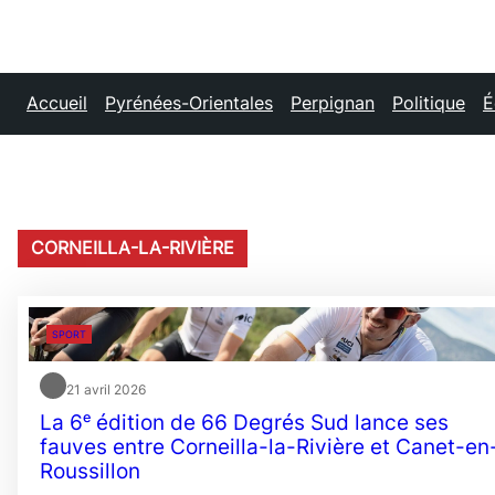
Accueil
Pyrénées-Orientales
Perpignan
Politique
É
CORNEILLA-LA-RIVIÈRE
SPORT
21 avril 2026
La 6ᵉ édition de 66 Degrés Sud lance ses
fauves entre Corneilla-la-Rivière et Canet-en
Roussillon