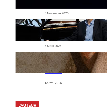
de l’Étang
5 Novembre 2025
« Le Disciple » de Mikhaïl
Rudy à Perpignan le vendredi
7 mars
5 Mars 2025
« Qui est le moins clair » : ce
samedi, 30 actions partout en
France devant les magasins
E.Leclerc
12 Avril 2025
L’AUTEUR