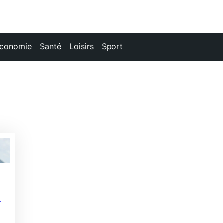
conomie
Santé
Loisirs
Sport
-