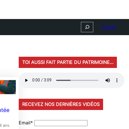
Search
TVCAT
TOI AUSSI FAIT PARTIE DU PATRIMOINE…
RECEVEZ NOS DERNIÈRES VIDÉOS
ntée
Email*
8 ans.