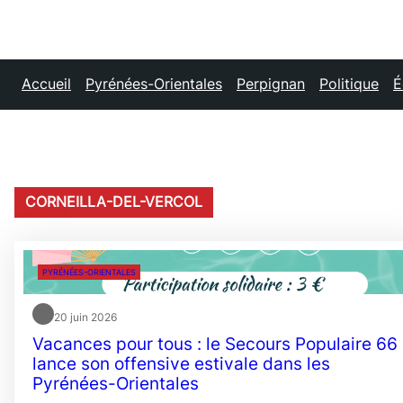
Accueil
Pyrénées-Orientales
Perpignan
Politique
É
CORNEILLA-DEL-VERCOL
PYRÉNÉES-ORIENTALES
20 juin 2026
Vacances pour tous : le Secours Populaire 66
lance son offensive estivale dans les
Pyrénées-Orientales