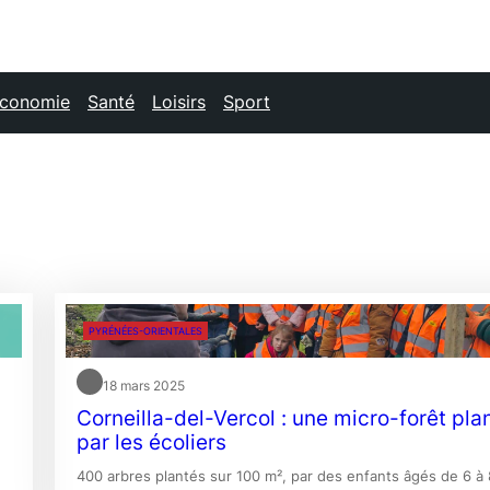
conomie
Santé
Loisirs
Sport
PYRÉNÉES-ORIENTALES
18 mars 2025
Corneilla-del-Vercol : une micro-forêt pla
par les écoliers
400 arbres plantés sur 100 m², par des enfants âgés de 6 à 