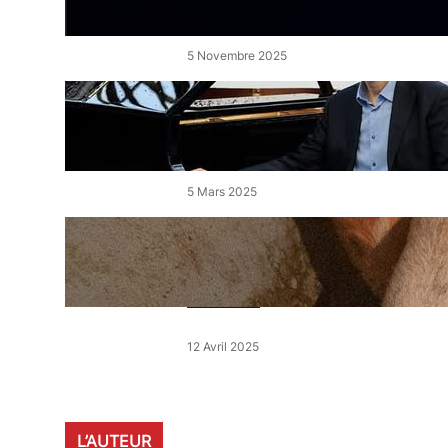
de l’Étang
5 Novembre 2025
« Le Disciple » de Mikhaïl
Rudy à Perpignan le vendredi
7 mars
5 Mars 2025
« Qui est le moins clair » : ce
samedi, 30 actions partout en
France devant les magasins
E.Leclerc
12 Avril 2025
L’AUTEUR