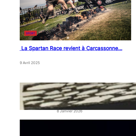
SPORT
La Spartan Race revient à Carcassonne…
9 Avril 2025
« Artistes en Vitrine »: L’éclat
qui réveille les cœurs de ville
8 Janvier 2026
“La Belle au Bois Dormant” :
un ballet féerique au Théâtre