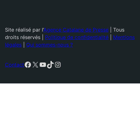
Site réalisé par l’
Agence Catalane de Presse
| Tous
droits réservés |
Politique de confidentialité
|
Mentions
légales
|
Qui sommes-nous ?
Facebook
X
YouTube
TikTok
Instagram
Contact