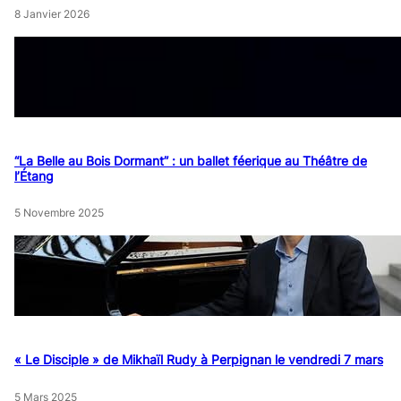
8 Janvier 2026
“La Belle au Bois Dormant” : un ballet féerique au Théâtre de
l’Étang
5 Novembre 2025
« Le Disciple » de Mikhaïl Rudy à Perpignan le vendredi 7 mars
5 Mars 2025