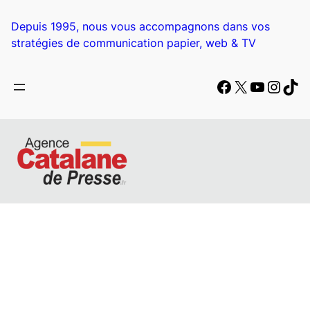
Aller
au
Depuis 1995, nous vous accompagnons dans vos
contenu
stratégies de communication papier, web & TV
Facebook
X
YouTub
Insta
Tik