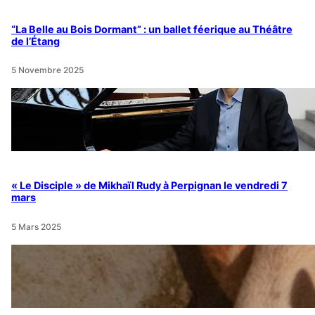
“La Belle au Bois Dormant” : un ballet féerique au Théâtre
de l’Étang
5 Novembre 2025
« Le Disciple » de Mikhaïl Rudy à Perpignan le vendredi 7
mars
5 Mars 2025