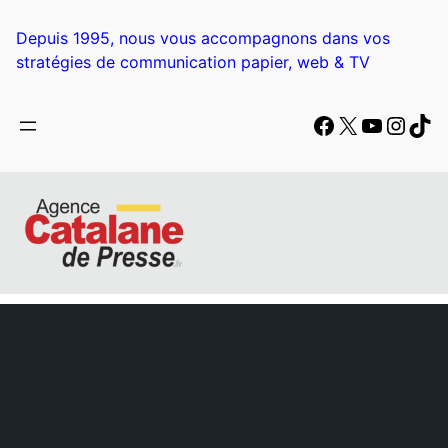
Aller
au
Depuis 1995, nous vous accompagnons dans vos
contenu
stratégies de communication papier, web & TV
Facebook
X
YouTub
Insta
Tik