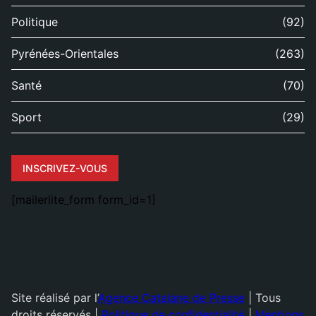
Politique
(92)
Pyrénées-Orientales
(263)
Santé
(70)
Sport
(29)
INSCRIVEZ-VOUS
[mailerlite_form form_id=1]
Site réalisé par l’
Agence Catalane de Presse
| Tous
droits réservés |
Politique de confidentialité
|
Mentions