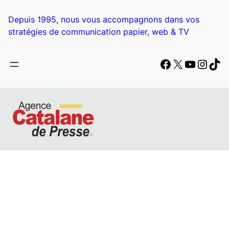
Aller
au
Depuis 1995, nous vous accompagnons dans vos
contenu
stratégies de communication papier, web & TV
Facebook
X
YouTub
Insta
Tik