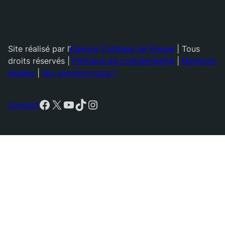
Site réalisé par l’
Agence Catalane de Presse
| Tous
droits réservés |
Politique de confidentialité
|
Mentions
légales
|
Qui sommes-nous ?
Facebook
X
YouTube
TikTok
Instagram
Contact