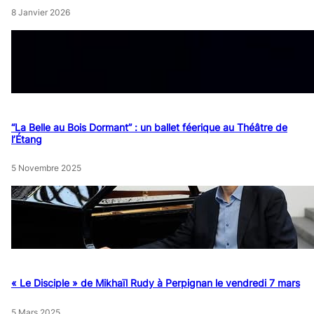
8 Janvier 2026
“La Belle au Bois Dormant” : un ballet féerique au Théâtre de
l’Étang
5 Novembre 2025
« Le Disciple » de Mikhaïl Rudy à Perpignan le vendredi 7 mars
5 Mars 2025