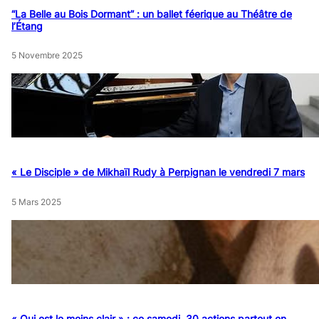
“La Belle au Bois Dormant” : un ballet féerique au Théâtre de
l’Étang
5 Novembre 2025
« Le Disciple » de Mikhaïl Rudy à Perpignan le vendredi 7 mars
5 Mars 2025
« Qui est le moins clair » : ce samedi, 30 actions partout en