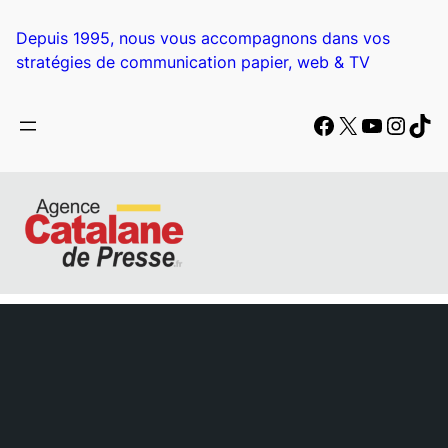
Aller
au
Depuis 1995, nous vous accompagnons dans vos
contenu
stratégies de communication papier, web & TV
Facebook
X
YouTub
Insta
Tik