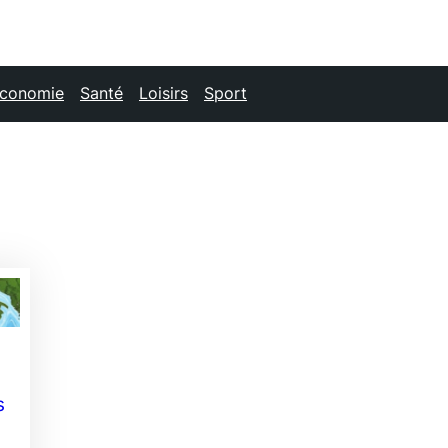
conomie
Santé
Loisirs
Sport
s