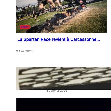
SPORT
La Spartan Race revient à Carcassonne…
9 Avril 2025
« Artistes en Vitrine »: L’éclat
qui réveille les cœurs de ville
8 Janvier 2026
“La Belle au Bois Dormant” :
un ballet féerique au Théâtre