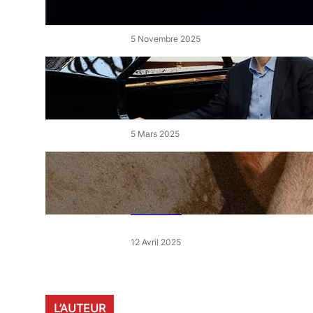
de l’Étang
5 Novembre 2025
« Le Disciple » de Mikhaïl
Rudy à Perpignan le vendredi
7 mars
5 Mars 2025
« Qui est le moins clair » : ce
samedi, 30 actions partout en
France devant les magasins
E.Leclerc
12 Avril 2025
L’AUTEUR