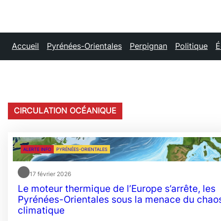
Accueil
Pyrénées-Orientales
Perpignan
Politique
É
CIRCULATION OCÉANIQUE
ALERTE INFO
PYRÉNÉES-ORIENTALES
17 février 2026
Le moteur thermique de l’Europe s’arrête, les
Pyrénées-Orientales sous la menace du chao
climatique