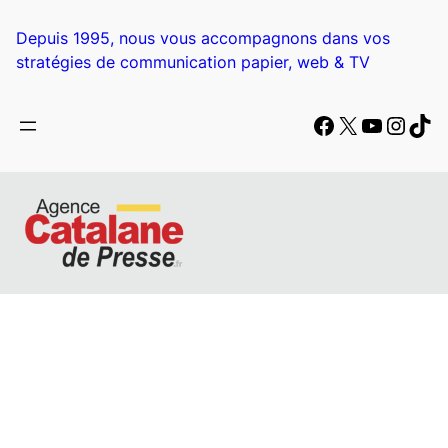
Aller
au
Depuis 1995, nous vous accompagnons dans vos
contenu
stratégies de communication papier, web & TV
Facebook
X
YouTub
Insta
Tik