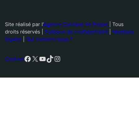
Site réalisé par l’
Agence Catalane de Presse
| Tous
droits réservés |
Politique de confidentialité
|
Mentions
légales
|
Qui sommes-nous ?
Facebook
X
YouTube
TikTok
Instagram
Contact