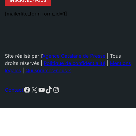
INSCRIVEZ-VOUS
[mailerlite_form form_id=1]
Site réalisé par l’
Agence Catalane de Presse
| Tous
droits réservés |
Politique de confidentialité
|
Mentions
légales
|
Qui sommes-nous ?
Facebook
X
YouTube
TikTok
Instagram
Contact