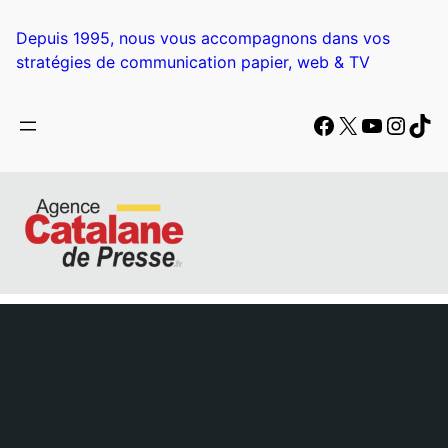
Aller
au
Depuis 1995, nous vous accompagnons dans vos
contenu
stratégies de communication papier, web & TV
Facebook
X
YouTub
Insta
Tik