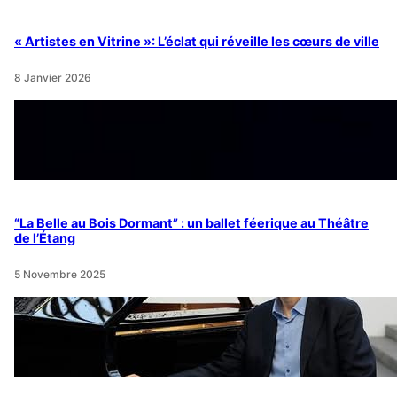
« Artistes en Vitrine »: L’éclat qui réveille les cœurs de ville
8 Janvier 2026
“La Belle au Bois Dormant” : un ballet féerique au Théâtre
de l’Étang
5 Novembre 2025