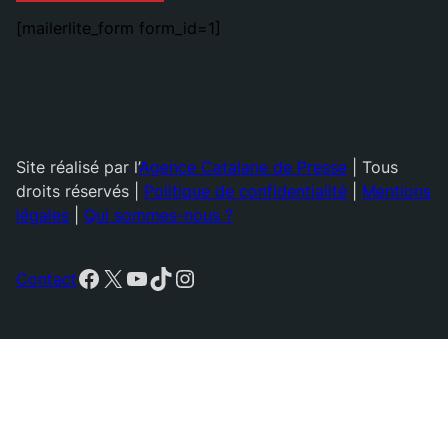
[mailerlite_form form_id=1]
Site réalisé par l’
Agence Catalane de Presse
| Tous
droits réservés |
Politique de confidentialité
|
Mentions
légales
|
Qui sommes-nous ?
Facebook
X
YouTube
TikTok
Instagram
Contact