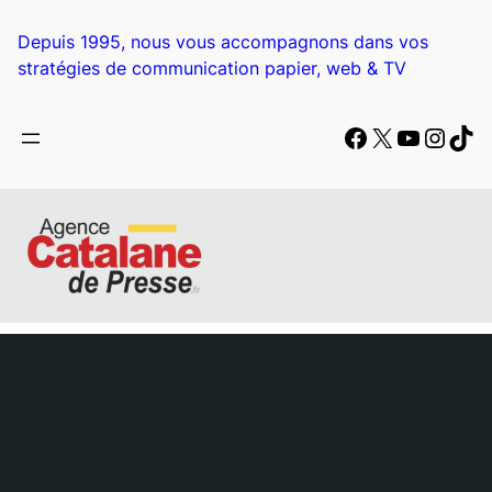
Aller
au
Depuis 1995, nous vous accompagnons dans vos
contenu
stratégies de communication papier, web & TV
Facebook
X
YouTub
Insta
Tik