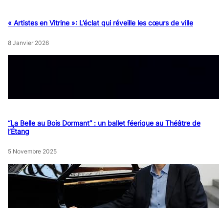
« Artistes en Vitrine »: L’éclat qui réveille les cœurs de ville
8 Janvier 2026
“La Belle au Bois Dormant” : un ballet féerique au Théâtre de
l’Étang
5 Novembre 2025