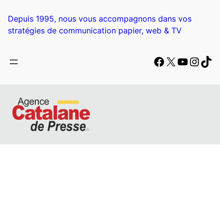
Aller
au
Depuis 1995, nous vous accompagnons dans vos
contenu
stratégies de communication papier, web & TV
Facebook
X
YouTub
Insta
Tik