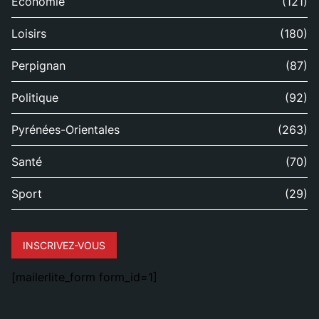
Économie
(121)
Loisirs
(180)
Perpignan
(87)
Politique
(92)
Pyrénées-Orientales
(263)
Santé
(70)
Sport
(29)
INSCRIVEZ-VOUS
[mailerlite_form form_id=1]