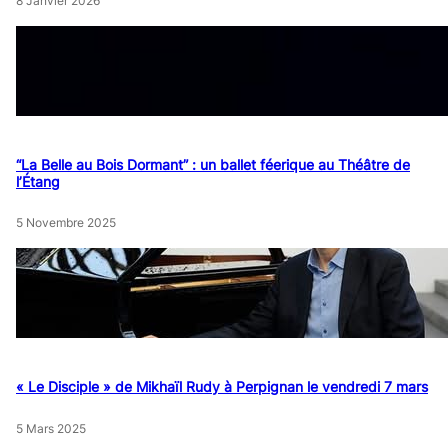
8 Janvier 2026
“La Belle au Bois Dormant” : un ballet féerique au Théâtre de
l’Étang
5 Novembre 2025
« Le Disciple » de Mikhaïl Rudy à Perpignan le vendredi 7 mars
5 Mars 2025