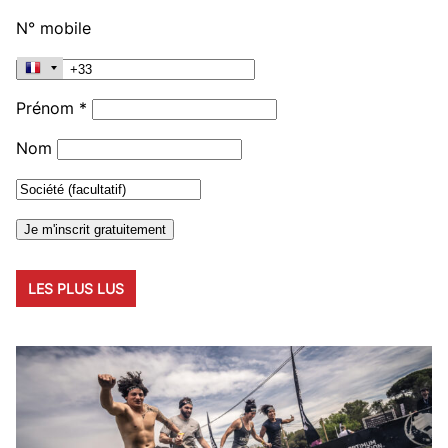
N° mobile
Prénom *
Nom
LES PLUS LUS