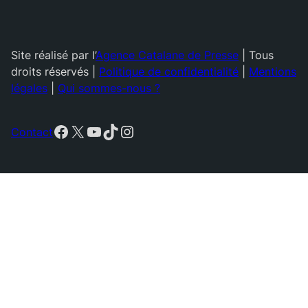
Site réalisé par l’
Agence Catalane de Presse
| Tous
droits réservés |
Politique de confidentialité
|
Mentions
légales
|
Qui sommes-nous ?
Facebook
X
YouTube
TikTok
Instagram
Contact