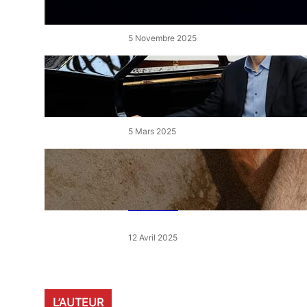
de l’Étang
5 Novembre 2025
« Le Disciple » de Mikhaïl
Rudy à Perpignan le vendredi
7 mars
5 Mars 2025
« Qui est le moins clair » : ce
samedi, 30 actions partout en
France devant les magasins
E.Leclerc
12 Avril 2025
L’AUTEUR