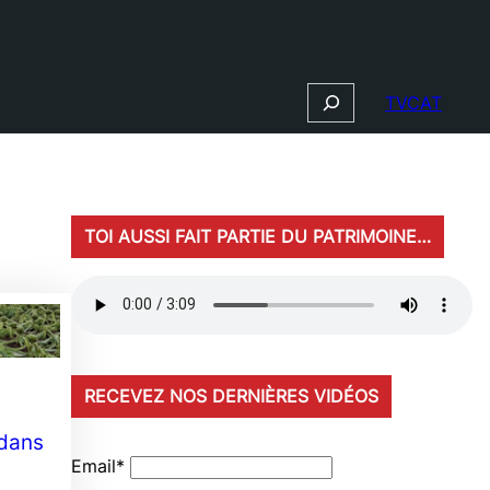
Search
TVCAT
TOI AUSSI FAIT PARTIE DU PATRIMOINE…
RECEVEZ NOS DERNIÈRES VIDÉOS
 dans
Email*