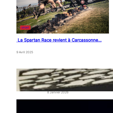
SPORT
La Spartan Race revient à Carcassonne…
9 Avril 2025
« Artistes en Vitrine »: L’éclat
qui réveille les cœurs de ville
8 Janvier 2026
“La Belle au Bois Dormant” :
un ballet féerique au Théâtre