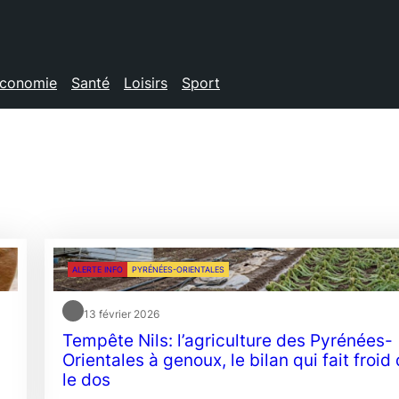
conomie
Santé
Loisirs
Sport
ALERTE INFO
PYRÉNÉES-ORIENTALES
13 février 2026
Tempête Nils: l’agriculture des Pyrénées-
Orientales à genoux, le bilan qui fait froid
le dos