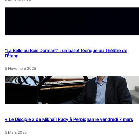
“La Belle au Bois Dormant” : un ballet féerique au Théâtre de
l’Étang
5 Novembre 2025
« Le Disciple » de Mikhaïl Rudy à Perpignan le vendredi 7 mars
5 Mars 2025