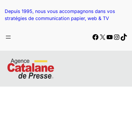
Aller
au
Depuis 1995, nous vous accompagnons dans vos
contenu
stratégies de communication papier, web & TV
Facebook
X
YouTub
Insta
Tik