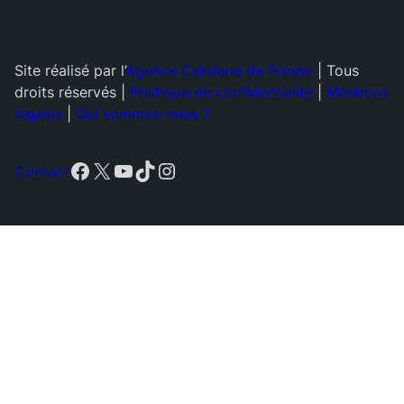
Site réalisé par l’
Agence Catalane de Presse
| Tous
droits réservés |
Politique de confidentialité
|
Mentions
légales
|
Qui sommes-nous ?
Facebook
X
YouTube
TikTok
Instagram
Contact