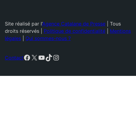
Site réalisé par l’
Agence Catalane de Presse
| Tous
droits réservés |
Politique de confidentialité
|
Mentions
légales
|
Qui sommes-nous ?
Facebook
X
YouTube
TikTok
Instagram
Contact