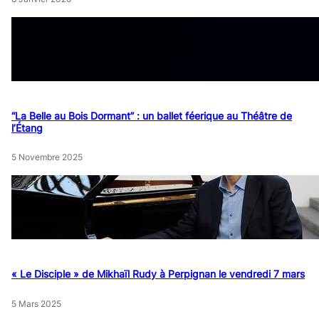
“La Belle au Bois Dormant” : un ballet féerique au Théâtre de
l’Étang
5 Novembre 2025
« Le Disciple » de Mikhaïl Rudy à Perpignan le vendredi 7 mars
5 Mars 2025