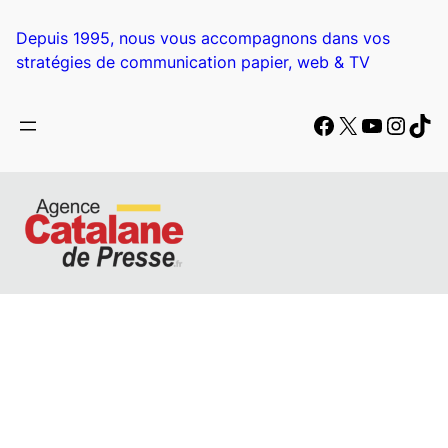
Aller
au
Depuis 1995, nous vous accompagnons dans vos
contenu
stratégies de communication papier, web & TV
Facebook
X
YouTub
Insta
Tik