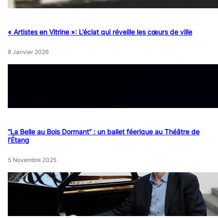
« Artistes en Vitrine »: L’éclat qui réveille les cœurs de ville
8 Janvier 2026
“La Belle au Bois Dormant” : un ballet féerique au Théâtre de
l’Étang
5 Novembre 2025