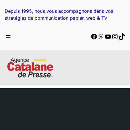
Aller
au
Depuis 1995, nous vous accompagnons dans vos
contenu
stratégies de communication papier, web & TV
Facebook
X
YouTub
Insta
Tik