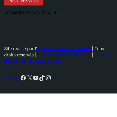
INSCRIVEZ-VOUS
[mailerlite_form form_id=1]
Site réalisé par l’
Agence Catalane de Presse
| Tous
droits réservés |
Politique de confidentialité
|
Mentions
légales
|
Qui sommes-nous ?
Facebook
X
YouTube
TikTok
Instagram
Contact