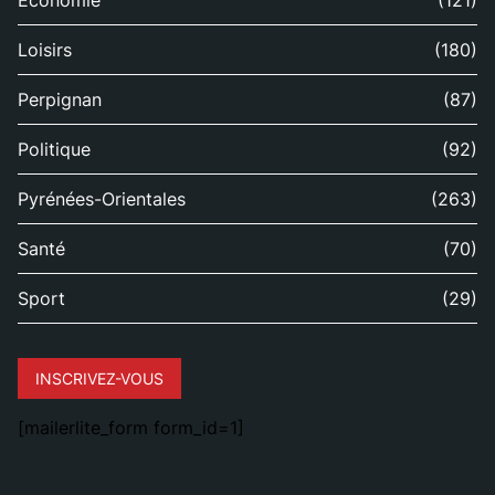
Économie
(121)
Loisirs
(180)
Perpignan
(87)
Politique
(92)
Pyrénées-Orientales
(263)
Santé
(70)
Sport
(29)
INSCRIVEZ-VOUS
[mailerlite_form form_id=1]