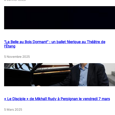
“La Belle au Bois Dormant” : un ballet féerique au Théâtre de
l’Étang
5 Novembre 2025
« Le Disciple » de Mikhaïl Rudy à Perpignan le vendredi 7 mars
5 Mars 2025