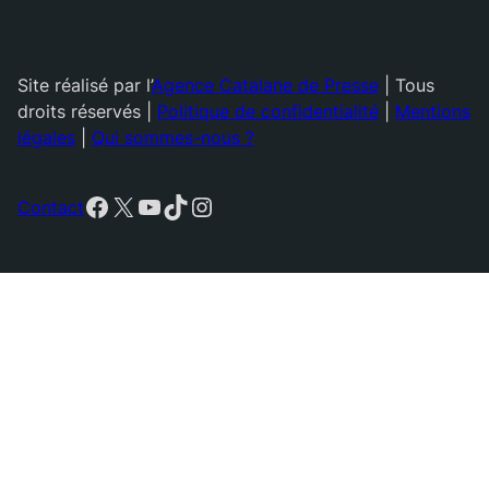
Site réalisé par l’
Agence Catalane de Presse
| Tous
droits réservés |
Politique de confidentialité
|
Mentions
légales
|
Qui sommes-nous ?
Facebook
X
YouTube
TikTok
Instagram
Contact