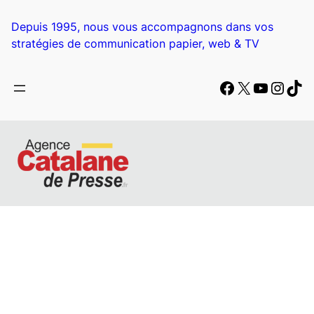
Aller
au
Depuis 1995, nous vous accompagnons dans vos
contenu
stratégies de communication papier, web & TV
Facebook
X
YouTub
Insta
Tik