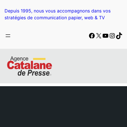
Aller
au
Depuis 1995, nous vous accompagnons dans vos
contenu
stratégies de communication papier, web & TV
Facebook
X
YouTub
Insta
Tik