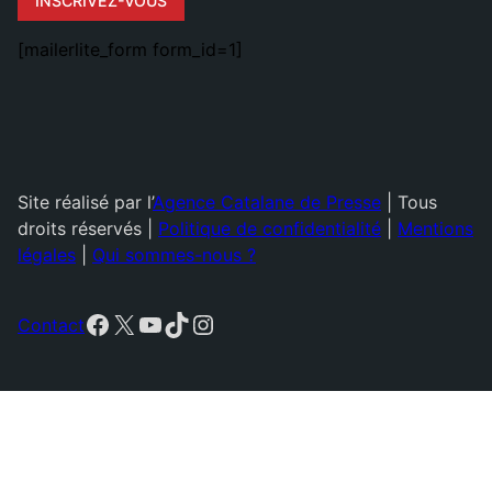
INSCRIVEZ-VOUS
[mailerlite_form form_id=1]
Site réalisé par l’
Agence Catalane de Presse
| Tous
droits réservés |
Politique de confidentialité
|
Mentions
légales
|
Qui sommes-nous ?
Facebook
X
YouTube
TikTok
Instagram
Contact