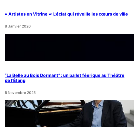
« Artistes en Vitrine »: L’éclat qui réveille les cœurs de ville
8 Janvier 2026
“La Belle au Bois Dormant” : un ballet féerique au Théâtre
de l’Étang
5 Novembre 2025