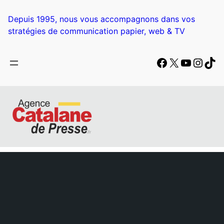
Aller
au
Depuis 1995, nous vous accompagnons dans vos
contenu
stratégies de communication papier, web & TV
Facebook
X
YouTub
Insta
Tik