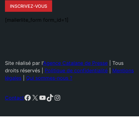
INSCRIVEZ-VOUS
[mailerlite_form form_id=1]
Site réalisé par l’
Agence Catalane de Presse
| Tous
droits réservés |
Politique de confidentialité
|
Mentions
légales
|
Qui sommes-nous ?
Facebook
X
YouTube
TikTok
Instagram
Contact