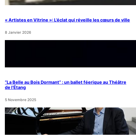
« Artistes en Vitrine »: L’éclat qui réveille les cœurs de ville
8 Janvier 2026
“La Belle au Bois Dormant” : un ballet féerique au Théâtre
de l’Étang
5 Novembre 2025