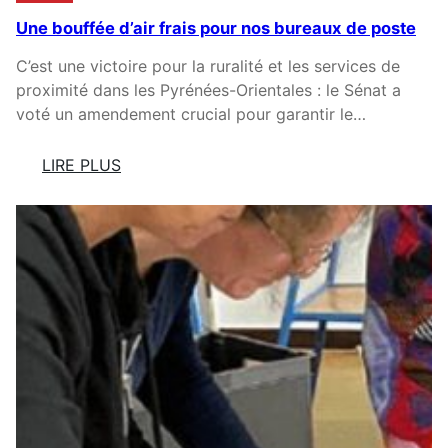
C
Une bouffée d’air frais pour nos bureaux de poste
H
A
C’est une victoire pour la ruralité et les services de
N
proximité dans les Pyrénées-Orientales : le Sénat a
G
voté un amendement crucial pour garantir le…
E
L
LIRE PLUS
A
:
D
U
O
N
N
E
N
B
E
O
P
U
O
F
U
F
R
É
L
E
’