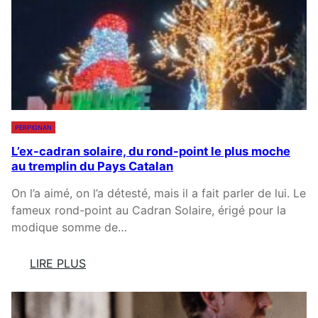
U
F
G
X
A
N
S
M
E
O
I
:
I
L
L
N
L
E
S
E
C
,
PERPIGNAN
H
L
L’ex-cadran solaire, du rond-point le plus moche
A
E
au tremplin du Pays Catalan
T
C
C
R
On l’a aimé, on l’a détesté, mais il a fait parler de lui. Le
O
I
fameux rond-point au Cadran Solaire, érigé pour la
N
D
modique somme de…
T
’
R
A
LIRE PLUS
O
L
:
L
A
L
A
R
’