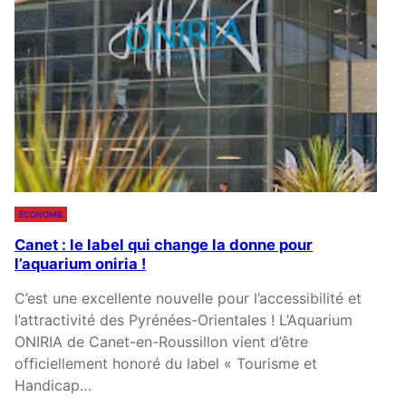
O
N
F
,
L
A
S
A
I
S
ÉCONOMIE
O
Canet : le label qui change la donne pour
N
l’aquarium oniria !
D
E
C’est une excellente nouvelle pour l’accessibilité et
S
l’attractivité des Pyrénées-Orientales ! L’Aquarium
F
ONIRIA de Canet-en-Roussillon vient d’être
E
officiellement honoré du label « Tourisme et
U
Handicap…
X