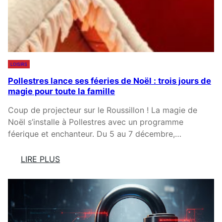
S
V
C
A
A
T
T
O
A
I
L
LOISIRS
R
A
Pollestres lance ses féeries de Noël : trois jours de
E
N
magie pour toute la famille
D
S
E
R
Coup de projecteur sur le Roussillon ! La magie de
P
U
Noël s’installe à Pollestres avec un programme
E
G
féerique et enchanteur. Du 5 au 7 décembre,…
R
I
P
S
LIRE PLUS
I
S
:
G
E
P
N
N
O
A
T
L
N
V
L