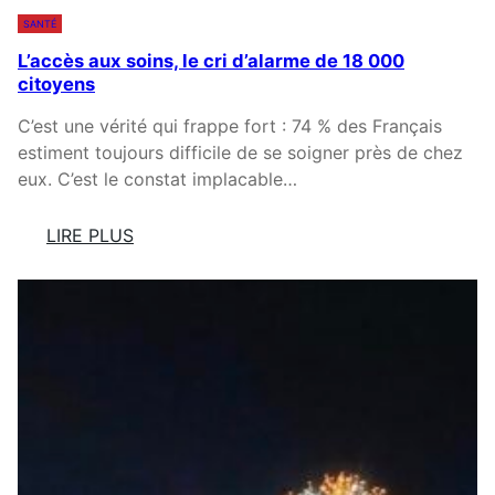
S
E
SANTÉ
D
S
L’accès aux soins, le cri d’alarme de 18 000
E
U
citoyens
M
R
A
N
C’est une vérité qui frappe fort : 74 % des Français
G
O
estiment toujours difficile de se soigner près de chez
I
S
eux. C’est le constat implacable…
E
L
P
I
LIRE PLUS
O
B
:
U
E
L
R
R
’
T
T
A
O
É
C
U
S
C
T
E
È
E
N
S
L
L
A
A
I