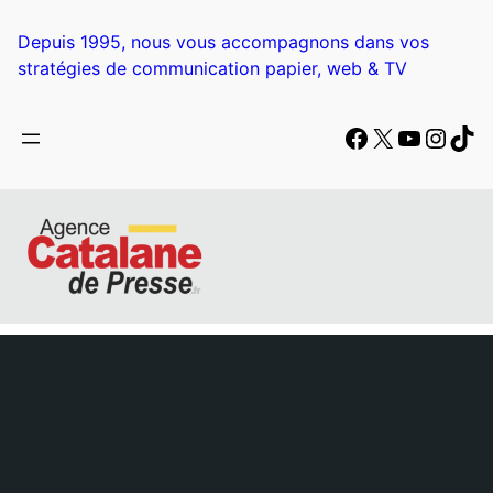
Aller
au
Depuis 1995, nous vous accompagnons dans vos
contenu
stratégies de communication papier, web & TV
Facebook
X
YouTub
Insta
Tik