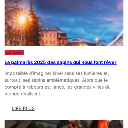
T
O
I
N
O
N
N
O
C
R
A
D
T
I
A
ALERTE INFO
Q
L
U
Le palmarès 2025 des sapins qui nous font rêver
A
E
N
Impossible d’imaginer Noël sans ses lumières et,
D
E
surtout, ses sapins emblématiques. Alors que le
U
I
compte à rebours est lancé, les grandes villes du
C
L
monde rivalisent…
O
L
L
U
LIRE PLUS
D
M
:
E
I
L
L
N