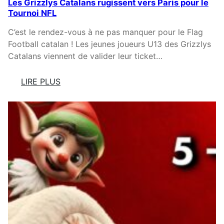
Les Grizzlys Catalans rugissent vers Paris pour le
E
U
Tournoi NFL
S
E
E
C’est le rendez-vous à ne pas manquer pour le Flag
T
Football catalan ! Les jeunes joueurs U13 des Grizzlys
L
Catalans viennent de valider leur ticket…
Y
R
LIRE PLUS
I
:
Q
L
U
E
E
S
A
G
U
R
C
I
O
Z
N
Z
S
L
E
Y
R