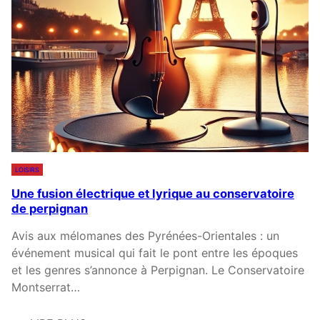
A
O
L
U
A
R
N
S
P
D
O
’
U
É
R
L
L
O
E
Q
LOISIRS
S
U
Une fusion électrique et lyrique au conservatoire
E
E
de perpignan
N
N
F
C
Avis aux mélomanes des Pyrénées-Orientales : un
A
E
événement musical qui fait le pont entre les époques
N
P
et les genres s’annonce à Perpignan. Le Conservatoire
T
O
Montserrat…
S
U
D
R