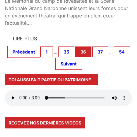
U
Le Mémorial du camp de Rivesaltes et la Scène
R
Nationale Grand Narbonne unissent leurs forces pour
O
un événement théâtral qui frappe en plein cœur
N
l’actualité.…
D
-
LIRE PLUS
P
:
O
Précédent
1
…
35
36
37
…
54
G
I
R
Suivant
N
A
T
N
TOI AUSSI FAIT PARTIE DU PATRIMOINE…
L
D
E
-
P
P
L
E
U
U
S
R
RECEVEZ NOS DERNIÈRES VIDÉOS
M
E
O
T