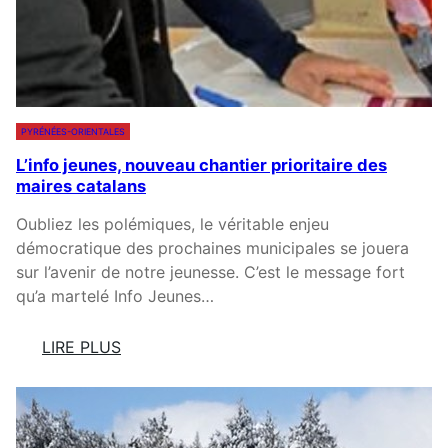
D
A
’
Q
A
U
I
A
R
R
F
PYRÉNÉES-ORIENTALES
I
R
U
L’info jeunes, nouveau chantier prioritaire des
A
maires catalans
M
I
O
S
Oubliez les polémiques, le véritable enjeu
N
P
démocratique des prochaines municipales se jouera
I
O
sur l’avenir de notre jeunesse. C’est le message fort
R
U
qu’a martelé Info Jeunes…
I
R
A
N
LIRE PLUS
!
O
:
S
L
B
’
U
I