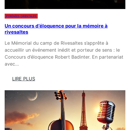
E
L
PYRÉNÉES-ORIENTALES
L
Un concours d’éloquence pour la mémoire à
E
rivesaltes
S
C
Le Mémorial du camp de Rivesaltes s’apprête à
H
accueillir un événement inédit et porteur de sens : le
A
Concours d’éloquence Robert Badinter. En partenariat
N
avec…
T
E
LIRE PLUS
N
:
T
U
L
N
E
C
C
O
A
N
T
C