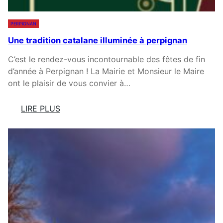
E
G
S
R
PERPIGNAN
M
A
Une tradition catalane illuminée à perpignan
A
N
I
D
C’est le rendez-vous incontournable des fêtes de fin
R
R
d’année à Perpignan ! La Mairie et Monsieur le Maire
E
E
ont le plaisir de vous convier à…
S
T
C
O
LIRE PLUS
A
U
:
T
R
U
A
:
N
L
L
E
A
A
T
N
S
R
S
T
A
A
D
T
I
I